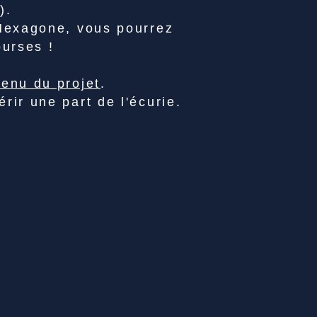
).
’Hexagone, vous pourrez
ourses !
tenu du projet
.
rir une part de l'écurie.